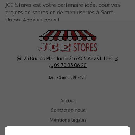
JCE Stores est votre partenaire idéal pour vos
projets de stores et de menuiseries à Sarre-
Union. Appelez-nous !
25 Rue du Plan Incliné
57405
ARZVILLER
09 70 35 06 20
Lun - Sam :
08h - 18h
Accueil
Contactez-nous
Mentions légales
Plan du site