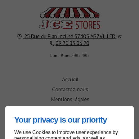
25 Rue du Plan Incliné
57405
ARZVILLER
09 70 35 06 20
Lun - Sam :
08h - 18h
Accueil
Contactez-nous
Mentions légales
Plan du site
Your privacy is our priority
We use Cookies to improve user experience by
personalising content and ads, as well as